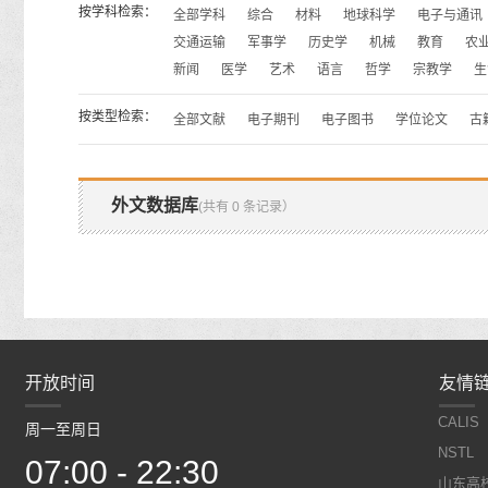
按学科检索：
全部学科
综合
材料
地球科学
电子与通讯
交通运输
军事学
历史学
机械
教育
农
新闻
医学
艺术
语言
哲学
宗教学
生
按类型检索：
全部文献
电子期刊
电子图书
学位论文
古
外文数据库
(共有 0 条记录）
开放时间
开放时间
友情
CALIS
周一至周日
周一至周日
NSTL
07:00 - 22:30
07:00 - 22:30
山东高