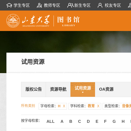
学生专区
教师专区
新生专区
校友专区
试用资源
试用资源
版权公告
资源导航
OA资源
所有类别
字母检索：
H
X
学科检索：
教育
X
类型检索：
音像
按字母检索：
ALL
A
B
C
D
E
F
G
H