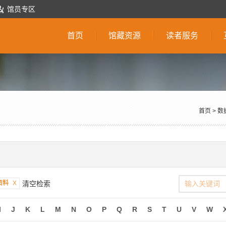
馆员专区
首页
馆藏资源
读者服务
首页
>
数
资料
X
清空检索
I
J
K
L
M
N
O
P
Q
R
S
T
U
V
W