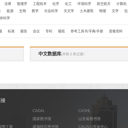
法律
管理学
工程技术
化学
化工
环境科学
航空航天
计算机
业
能源
生物
数学
社会科学
天文学
土木建筑
物理
文学
信
命科学
籍
标准
报告
会议
专利
报纸
参考工具书/字典/手册
音像资料
中文数据库
(共有 0 条记录）
链接
CADAL
CASHL
国家图书馆
山东省图书馆
校图工委
威海校区图书馆
CALIS山东省中心