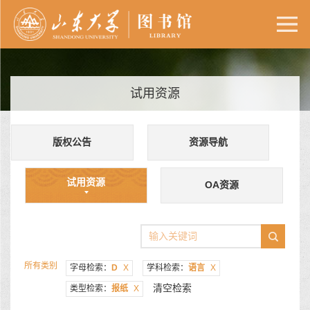
试用资源
版权公告
资源导航
试用资源
OA资源
所有类别
字母检索：
D
X
学科检索：
语言
X
清空检索
类型检索：
报纸
X