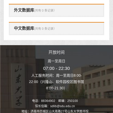
外文数据库
(共有 0 条记录）
中文数据库
(共有 0 条记录）
时间
开放时间
开
至周日
周一至周日
周一
 22:30
07:00 - 22:30
07:00
至周日8:00-
人工服务时间：周一至周日8:00-
人工服务时间：
、软件园校区图书馆
22:00（兴隆山、软件园校区图书馆
22:00（兴隆
1:30）
8:00-21:30）
8:00
电话：88364902 邮编：250100
馆长信箱：sdlib@sdu.edu.cn
地址：济南市历城区山大南路27号山东大学图书馆