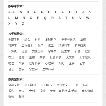
按字母检索：
ALL
A
B
C
D
E
F
G
H
I
J
K
L
M
N
O
P
Q
R
S
T
U
V
W
X
Y
Z
按学科检索：
全部学科
综合
材料
地球科学
电子与通讯
法律
管理学
工程技术
化学
化工
环境科学
航空航天
计算机
经济
交通运输
军事学
历史学
机械
教育
农业
能源
生物
数学
社会科学
天文学
土木建筑
物理
文学
信息科学
心理学
新闻
医学
艺术
语言
哲学
宗教学
生命科学
按类型检索：
全部文献
电子期刊
电子图书
学位论文
古籍
标准
报告
会议
专利
报纸
参考工具书/字典/手册
音像资料
资讯
其他