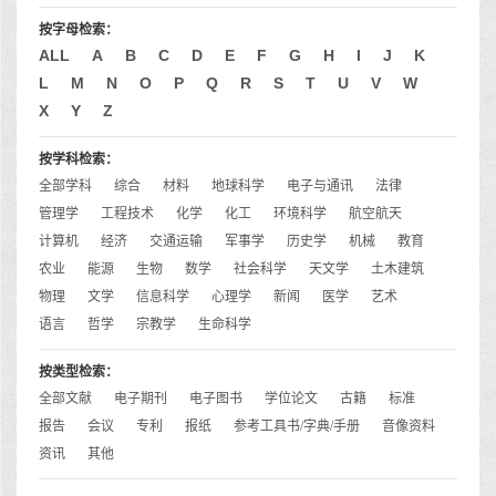
按字母检索：
ALL
A
B
C
D
E
F
G
H
I
J
K
L
M
N
O
P
Q
R
S
T
U
V
W
X
Y
Z
按学科检索：
全部学科
综合
材料
地球科学
电子与通讯
法律
管理学
工程技术
化学
化工
环境科学
航空航天
计算机
经济
交通运输
军事学
历史学
机械
教育
农业
能源
生物
数学
社会科学
天文学
土木建筑
物理
文学
信息科学
心理学
新闻
医学
艺术
语言
哲学
宗教学
生命科学
按类型检索：
全部文献
电子期刊
电子图书
学位论文
古籍
标准
报告
会议
专利
报纸
参考工具书/字典/手册
音像资料
资讯
其他