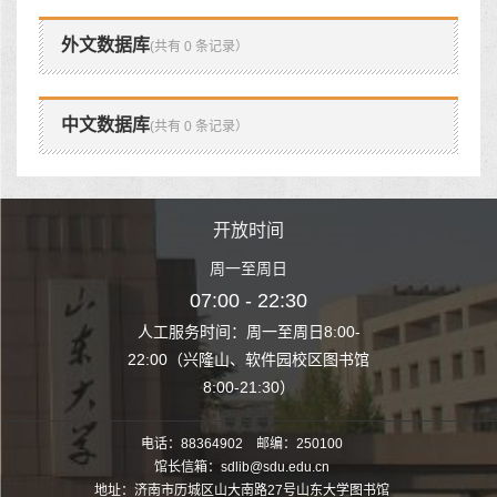
外文数据库
(共有 0 条记录）
中文数据库
(共有 0 条记录）
时间
开放时间
开
至周日
周一至周日
周一
 22:30
07:00 - 22:30
07:00
至周日8:00-
人工服务时间：周一至周日8:00-
人工服务时间：
、软件园校区图书馆
22:00（兴隆山、软件园校区图书馆
22:00（兴隆
1:30）
8:00-21:30）
8:00
电话：88364902 邮编：250100
馆长信箱：sdlib@sdu.edu.cn
地址：济南市历城区山大南路27号山东大学图书馆