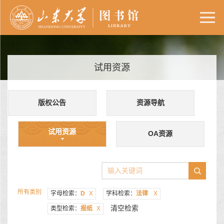
试用资源
版权公告
资源导航
试用资源
OA资源
所有类别
字母检索：
D
X
学科检索：
法律
X
清空检索
类型检索：
报纸
X