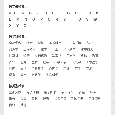
按字母检索：
ALL
A
B
C
D
E
F
G
H
I
J
K
L
M
N
O
P
Q
R
S
T
U
V
W
X
Y
Z
按学科检索：
全部学科
综合
材料
地球科学
电子与通讯
法律
管理学
工程技术
化学
化工
环境科学
航空航天
计算机
经济
交通运输
军事学
历史学
机械
教育
农业
能源
生物
数学
社会科学
天文学
土木建筑
物理
文学
信息科学
心理学
新闻
医学
艺术
语言
哲学
宗教学
生命科学
按类型检索：
全部文献
电子期刊
电子图书
学位论文
古籍
标准
报告
会议
专利
报纸
参考工具书/字典/手册
音像资料
资讯
其他