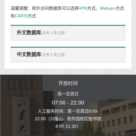
温馨提醒：校外访问数据库可以选择
VPN
方式、
Webvpn
方式
和
CARSI
方式
外文数据库
(共有 0 条记录）
中文数据库
(共有 0 条记录）
时间
开放时间
开
至周日
周一至周日
周一
 22:30
07:00 - 22:30
07:00
至周日8:00-
人工服务时间：周一至周日8:00-
人工服务时间：
、软件园校区图书馆
22:00（兴隆山、软件园校区图书馆
22:00（兴隆
1:30）
8:00-21:30）
8:00