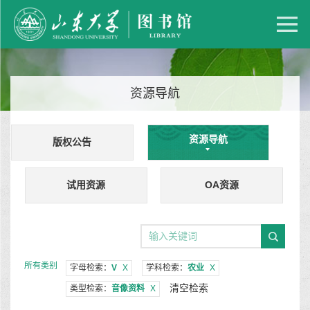
资源导航
资源导航
版权公告
试用资源
OA资源
所有类别
字母检索：
V
X
学科检索：
农业
X
清空检索
类型检索：
音像资料
X