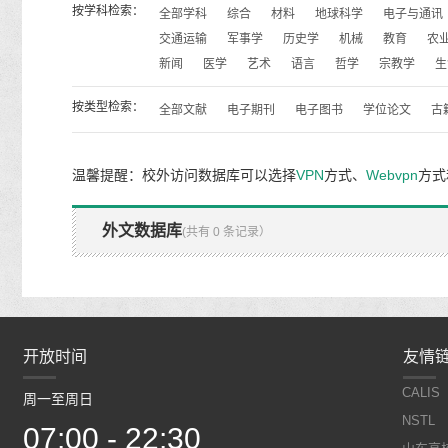
按学科检索：
全部学科
综合
材料
地球科学
电子与通讯
交通运输
军事学
历史学
机械
教育
农
新闻
医学
艺术
语言
哲学
宗教学
生
按类型检索：
全部文献
电子期刊
电子图书
学位论文
古
温馨提醒：校外访问数据库可以选择
VPN
方式、
Webvpn
方式
外文数据库
(共有 0 条记录）
开放时间
开放时间
友情
CALIS
周一至周日
周一至周日
NSTL
07:00 - 22:30
07:00 - 22:30