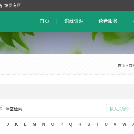
馆员专区
首页
馆藏资源
读者服务
首页
>
数
X
清空检索
I
J
K
L
M
N
O
P
Q
R
S
T
U
V
W