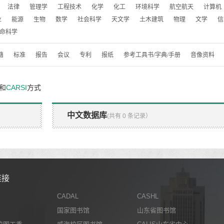
法律
管理学
工程技术
化学
化工
环境科学
航空航天
计算机
业
能源
生物
数学
社会科学
天文学
土木建筑
物理
文学
信
命科学
籍
标准
报告
会议
专利
报纸
参考工具书/字典/手册
音像资料
和
CARSI
方式
中文数据库
(共有 0 条记录）
链接
CADAL
CASHL
国家图书馆
山东省图书馆