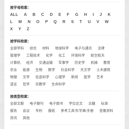
按字母检索：
ALL
A
B
C
D
E
F
G
H
I
J
K
L
M
N
O
P
Q
R
S
T
U
V
W
X
Y
Z
按学科检索：
全部学科
综合
材料
地球科学
电子与通讯
法律
管理学
工程技术
化学
化工
环境科学
航空航天
计算机
经济
交通运输
军事学
历史学
机械
教育
农业
能源
生物
数学
社会科学
天文学
土木建筑
物理
文学
信息科学
心理学
新闻
医学
艺术
语言
哲学
宗教学
生命科学
按类型检索：
全部文献
电子期刊
电子图书
学位论文
古籍
标准
报告
会议
专利
报纸
参考工具书/字典/手册
音像资料
资讯
其他