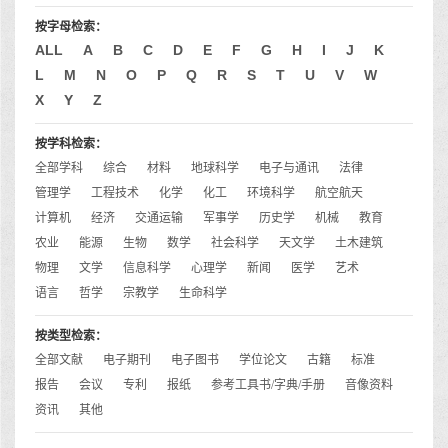
按字母检索：
ALL
A
B
C
D
E
F
G
H
I
J
K
L
M
N
O
P
Q
R
S
T
U
V
W
X
Y
Z
按学科检索：
全部学科
综合
材料
地球科学
电子与通讯
法律
管理学
工程技术
化学
化工
环境科学
航空航天
计算机
经济
交通运输
军事学
历史学
机械
教育
农业
能源
生物
数学
社会科学
天文学
土木建筑
物理
文学
信息科学
心理学
新闻
医学
艺术
语言
哲学
宗教学
生命科学
按类型检索：
全部文献
电子期刊
电子图书
学位论文
古籍
标准
报告
会议
专利
报纸
参考工具书/字典/手册
音像资料
资讯
其他