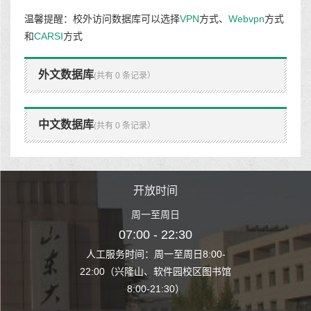
温馨提醒：校外访问数据库可以选择
VPN
方式、
Webvpn
方式
和
CARSI
方式
外文数据库
(共有 0 条记录）
中文数据库
(共有 0 条记录）
时间
开放时间
开
至周日
周一至周日
周一
 22:30
07:00 - 22:30
07:00
至周日8:00-
人工服务时间：周一至周日8:00-
人工服务时间：
、软件园校区图书馆
22:00（兴隆山、软件园校区图书馆
22:00（兴隆
1:30）
8:00-21:30）
8:00