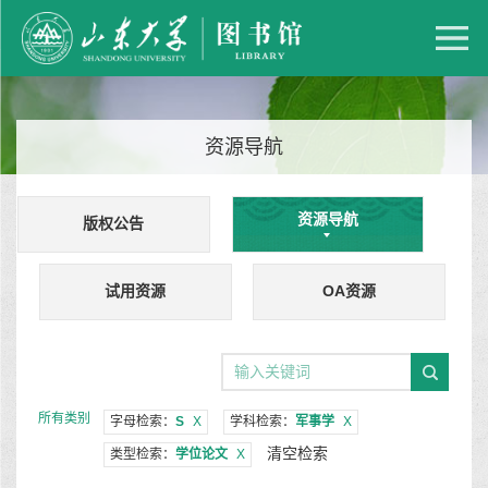
资源导航
资源导航
版权公告
试用资源
OA资源
所有类别
字母检索：
S
X
学科检索：
军事学
X
清空检索
类型检索：
学位论文
X