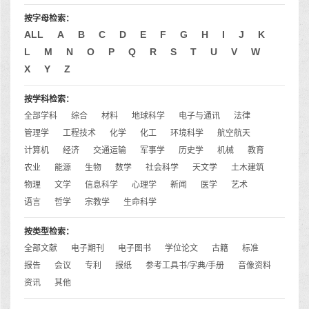
按字母检索：
ALL
A
B
C
D
E
F
G
H
I
J
K
L
M
N
O
P
Q
R
S
T
U
V
W
X
Y
Z
按学科检索：
全部学科
综合
材料
地球科学
电子与通讯
法律
管理学
工程技术
化学
化工
环境科学
航空航天
计算机
经济
交通运输
军事学
历史学
机械
教育
农业
能源
生物
数学
社会科学
天文学
土木建筑
物理
文学
信息科学
心理学
新闻
医学
艺术
语言
哲学
宗教学
生命科学
按类型检索：
全部文献
电子期刊
电子图书
学位论文
古籍
标准
报告
会议
专利
报纸
参考工具书/字典/手册
音像资料
资讯
其他