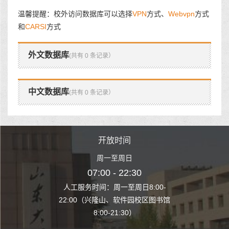
温馨提醒：校外访问数据库可以选择
VPN
方式、
Webvpn
方式
和
CARSI
方式
外文数据库
(共有 0 条记录）
中文数据库
(共有 0 条记录）
时间
开放时间
开
至周日
周一至周日
周一
 22:30
07:00 - 22:30
07:00
至周日8:00-
人工服务时间：周一至周日8:00-
人工服务时间：
、软件园校区图书馆
22:00（兴隆山、软件园校区图书馆
22:00（兴隆
1:30）
8:00-21:30）
8:00