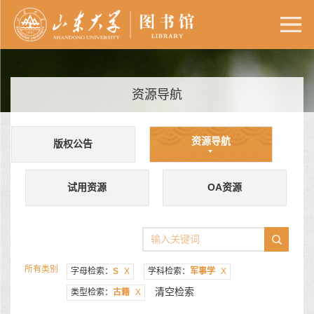
资源导航
资源导航
版权公告
试用资源
OA资源
所有类别
字母检索：
S
X
学科检索：
军事学
X
清空检索
类型检索：
古籍
X