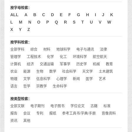
按字母检索：
ALL
A
B
C
D
E
F
G
H
I
J
K
L
M
N
O
P
Q
R
S
T
U
V
W
X
Y
Z
按学科检索：
全部学科
综合
材料
地球科学
电子与通讯
法律
管理学
工程技术
化学
化工
环境科学
航空航天
计算机
经济
交通运输
军事学
历史学
机械
教育
农业
能源
生物
数学
社会科学
天文学
土木建筑
物理
文学
信息科学
心理学
新闻
医学
艺术
语言
哲学
宗教学
生命科学
按类型检索：
全部文献
电子期刊
电子图书
学位论文
古籍
标准
报告
会议
专利
报纸
参考工具书/字典/手册
音像资料
资讯
其他