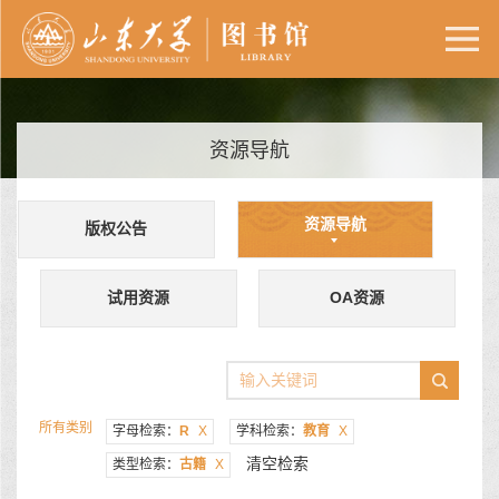
资源导航
资源导航
版权公告
试用资源
OA资源
所有类别
字母检索：
R
X
学科检索：
教育
X
清空检索
类型检索：
古籍
X