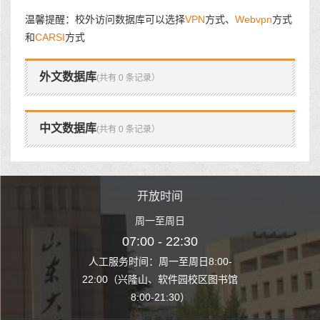
温馨提醒：校外访问数据库可以选择
VPN
方式、
Webvpn
方式
和
CARSI
方式
外文数据库
(共有 0 条记录）
中文数据库
(共有 0 条记录）
时间
开放时间
开
至周日
周一至周日
周一
 22:30
07:00 - 22:30
07:00
至周日8:00-
人工服务时间：周一至周日8:00-
人工服务时间：
、软件园校区图书馆
22:00（兴隆山、软件园校区图书馆
22:00（兴隆
1:30）
8:00-21:30）
8:00