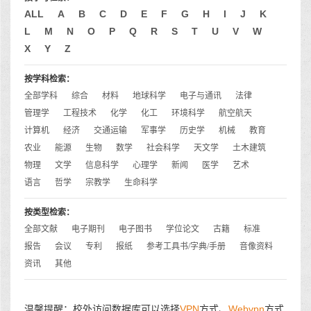
ALL
A
B
C
D
E
F
G
H
I
J
K
L
M
N
O
P
Q
R
S
T
U
V
W
X
Y
Z
按学科检索：
全部学科
综合
材料
地球科学
电子与通讯
法律
管理学
工程技术
化学
化工
环境科学
航空航天
计算机
经济
交通运输
军事学
历史学
机械
教育
农业
能源
生物
数学
社会科学
天文学
土木建筑
物理
文学
信息科学
心理学
新闻
医学
艺术
语言
哲学
宗教学
生命科学
按类型检索：
全部文献
电子期刊
电子图书
学位论文
古籍
标准
报告
会议
专利
报纸
参考工具书/字典/手册
音像资料
资讯
其他
温馨提醒：校外访问数据库可以选择
VPN
方式、
Webvpn
方式