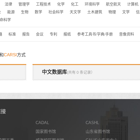
法律
管理学
工程技术
化学
化工
环境科学
航空航天
计算机
业
能源
生物
数学
社会科学
天文学
土木建筑
物理
文学
信
命科学
籍
标准
报告
会议
专利
报纸
参考工具书/字典/手册
音像资料
和
CARSI
方式
中文数据库
(共有 0 条记录）
链接
CADAL
CASHL
国家图书馆
山东省图书馆