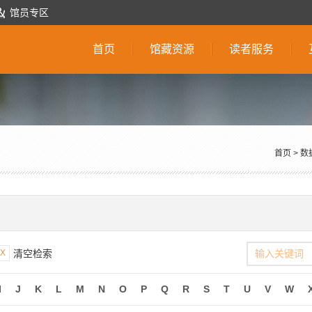
馆员专区
首页
馆藏资源
读者服务
首页
>
数
X
清空检索
I
J
K
L
M
N
O
P
Q
R
S
T
U
V
W