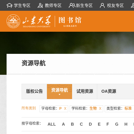
学生专区
教师专区
新生专区
校友专区
资源导航
资源导航
版权公告
试用资源
OA资源
所有类别
字母检索：
P
X
学科检索：
生物
X
类型检索：
标准
按字母检索：
ALL
A
B
C
D
E
F
G
H