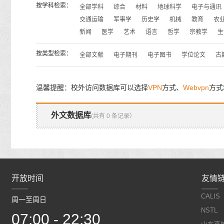
按学科检索：
全部学科
综合
材料
地球科学
电子与通讯
交通运输
军事学
历史学
机械
教育
农
新闻
医学
艺术
语言
哲学
宗教学
生
按类型检索：
全部文献
电子期刊
电子图书
学位论文
古
温馨提醒：校外访问数据库可以选择
VPN
方式、
Webvpn
方式
外文数据库
(共有 0 条记录）
开放时间
开放时间
友情
CALIS
周一至周日
周一至周日
NSTL
07:00 - 22:30
07:00 - 22:30