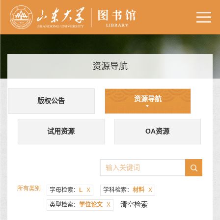
资源导航
资源导航
版权公告
试用资源
OA资源
所有类别
字母检索：
L
X
学科检索：
材料
X
清空检索
类型检索：
学位论文
X