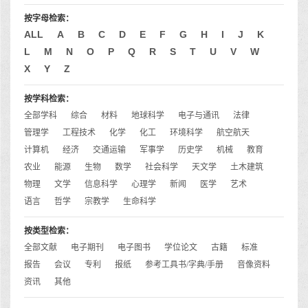
按字母检索：
ALL
A
B
C
D
E
F
G
H
I
J
K
L
M
N
O
P
Q
R
S
T
U
V
W
X
Y
Z
按学科检索：
全部学科
综合
材料
地球科学
电子与通讯
法律
管理学
工程技术
化学
化工
环境科学
航空航天
计算机
经济
交通运输
军事学
历史学
机械
教育
农业
能源
生物
数学
社会科学
天文学
土木建筑
物理
文学
信息科学
心理学
新闻
医学
艺术
语言
哲学
宗教学
生命科学
按类型检索：
全部文献
电子期刊
电子图书
学位论文
古籍
标准
报告
会议
专利
报纸
参考工具书/字典/手册
音像资料
资讯
其他