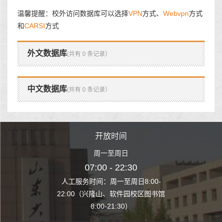
温馨提醒：校外访问数据库可以选择
VPN
方式、
Webvpn
方式
和
CARSI
方式
外文数据库
(共有 0 条记录）
中文数据库
(共有 0 条记录）
时间
开放时间
开
至周日
周一至周日
周一
 22:30
07:00 - 22:30
07:00
至周日8:00-
人工服务时间：周一至周日8:00-
人工服务时间：
、软件园校区图书馆
22:00（兴隆山、软件园校区图书馆
22:00（兴隆
1:30）
8:00-21:30）
8:00