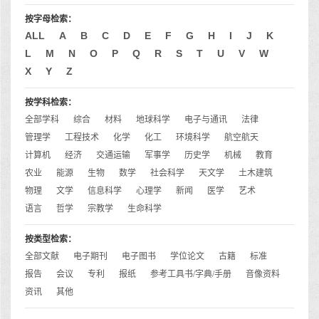
按字母检索：
ALL
A
B
C
D
E
F
G
H
I
J
K
L
M
N
O
P
Q
R
S
T
U
V
W
X
Y
Z
按学科检索：
全部学科
综合
材料
地球科学
电子与通讯
法律
管理学
工程技术
化学
化工
环境科学
航空航天
计算机
经济
交通运输
军事学
历史学
机械
教育
农业
能源
生物
数学
社会科学
天文学
土木建筑
物理
文学
信息科学
心理学
新闻
医学
艺术
语言
哲学
宗教学
生命科学
按类型检索：
全部文献
电子期刊
电子图书
学位论文
古籍
标准
报告
会议
专利
报纸
参考工具书/字典/手册
音像资料
资讯
其他