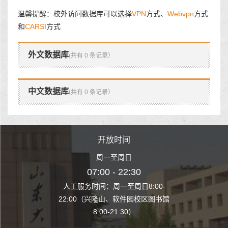
温馨提醒：校外访问数据库可以选择
VPN
方式、
Webvpn
方式
和
CARSI
方式
外文数据库
(共有 0 条记录）
中文数据库
(共有 0 条记录）
时间
开放时间
开
至周日
周一至周日
周一
 22:30
07:00 - 22:30
07:00
至周日8:00-
人工服务时间：周一至周日8:00-
人工服务时间：
、软件园校区图书馆
22:00（兴隆山、软件园校区图书馆
22:00（兴隆
1:30）
8:00-21:30）
8:00