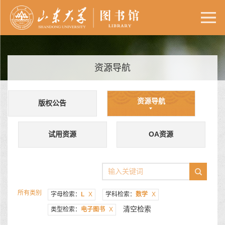
资源导航
资源导航
版权公告
试用资源
OA资源
所有类别
字母检索：
L
X
学科检索：
数学
X
清空检索
类型检索：
电子图书
X