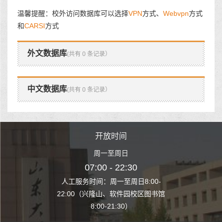
温馨提醒：校外访问数据库可以选择
VPN
方式、
Webvpn
方式
和
CARSI
方式
外文数据库
(共有 0 条记录）
中文数据库
(共有 0 条记录）
时间
开放时间
开
至周日
周一至周日
周一
 22:30
07:00 - 22:30
07:00
至周日8:00-
人工服务时间：周一至周日8:00-
人工服务时间：
、软件园校区图书馆
22:00（兴隆山、软件园校区图书馆
22:00（兴隆
1:30）
8:00-21:30）
8:00