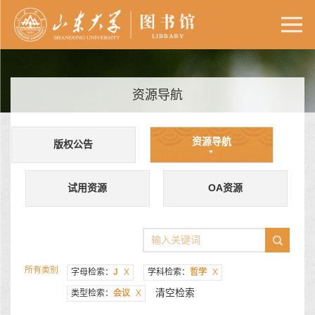
资源导航
资源导航
版权公告
试用资源
OA资源
所有类别
字母检索：
J
X
学科检索：
哲学
X
清空检索
类型检索：
会议
X