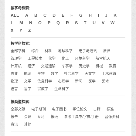
按字母检索：
ALL
A
B
C
D
E
F
G
H
I
J
K
L
M
N
O
P
Q
R
S
T
U
V
W
X
Y
Z
按学科检索：
全部学科
综合
材料
地球科学
电子与通讯
法律
管理学
工程技术
化学
化工
环境科学
航空航天
计算机
经济
交通运输
军事学
历史学
机械
教育
农业
能源
生物
数学
社会科学
天文学
土木建筑
物理
文学
信息科学
心理学
新闻
医学
艺术
语言
哲学
宗教学
生命科学
按类型检索：
全部文献
电子期刊
电子图书
学位论文
古籍
标准
报告
会议
专利
报纸
参考工具书/字典/手册
音像资料
资讯
其他