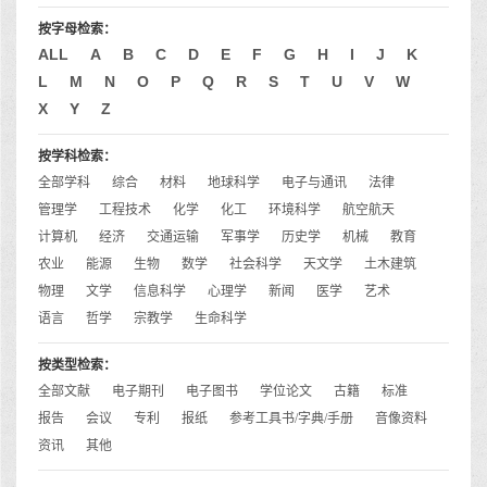
按字母检索：
ALL
A
B
C
D
E
F
G
H
I
J
K
L
M
N
O
P
Q
R
S
T
U
V
W
X
Y
Z
按学科检索：
全部学科
综合
材料
地球科学
电子与通讯
法律
管理学
工程技术
化学
化工
环境科学
航空航天
计算机
经济
交通运输
军事学
历史学
机械
教育
农业
能源
生物
数学
社会科学
天文学
土木建筑
物理
文学
信息科学
心理学
新闻
医学
艺术
语言
哲学
宗教学
生命科学
按类型检索：
全部文献
电子期刊
电子图书
学位论文
古籍
标准
报告
会议
专利
报纸
参考工具书/字典/手册
音像资料
资讯
其他