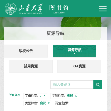
资源导航
资源导航
版权公告
试用资源
OA资源
所有类别
字母检索：
J
X
学科检索：
机械
X
清空检索
类型检索：
会议
X