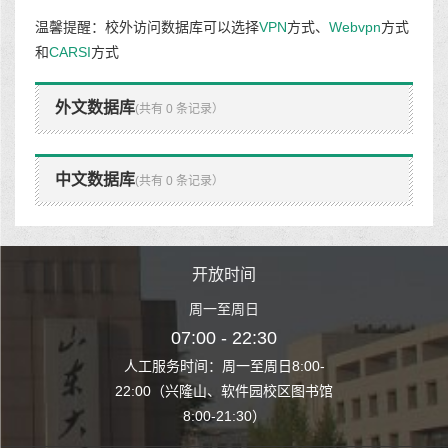
温馨提醒：校外访问数据库可以选择
VPN
方式、
Webvpn
方式
和
CARSI
方式
外文数据库
(共有 0 条记录）
中文数据库
(共有 0 条记录）
时间
开放时间
开
至周日
周一至周日
周一
 22:30
07:00 - 22:30
07:00
至周日8:00-
人工服务时间：周一至周日8:00-
人工服务时间：
、软件园校区图书馆
22:00（兴隆山、软件园校区图书馆
22:00（兴隆
1:30）
8:00-21:30）
8:00