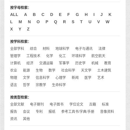
按字母检索：
ALL
A
B
C
D
E
F
G
H
I
J
K
L
M
N
O
P
Q
R
S
T
U
V
W
X
Y
Z
按学科检索：
全部学科
综合
材料
地球科学
电子与通讯
法律
管理学
工程技术
化学
化工
环境科学
航空航天
计算机
经济
交通运输
军事学
历史学
机械
教育
农业
能源
生物
数学
社会科学
天文学
土木建筑
物理
文学
信息科学
心理学
新闻
医学
艺术
语言
哲学
宗教学
生命科学
按类型检索：
全部文献
电子期刊
电子图书
学位论文
古籍
标准
报告
会议
专利
报纸
参考工具书/字典/手册
音像资料
资讯
其他