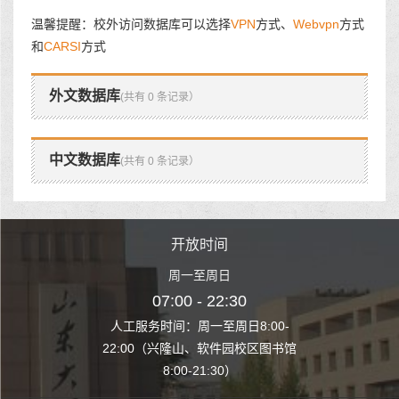
温馨提醒：校外访问数据库可以选择
VPN
方式、
Webvpn
方式
和
CARSI
方式
外文数据库
(共有 0 条记录）
中文数据库
(共有 0 条记录）
时间
开放时间
开
至周日
周一至周日
周一
 22:30
07:00 - 22:30
07:00
至周日8:00-
人工服务时间：周一至周日8:00-
人工服务时间：
、软件园校区图书馆
22:00（兴隆山、软件园校区图书馆
22:00（兴隆
1:30）
8:00-21:30）
8:00