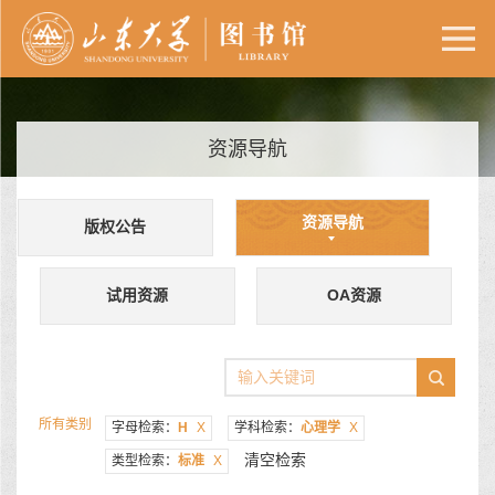
资源导航
资源导航
版权公告
试用资源
OA资源
所有类别
字母检索：
H
X
学科检索：
心理学
X
清空检索
类型检索：
标准
X