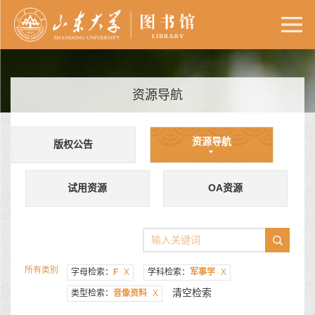
资源导航
资源导航
版权公告
试用资源
OA资源
所有类别
字母检索：
F
X
学科检索：
军事学
X
清空检索
类型检索：
音像资料
X