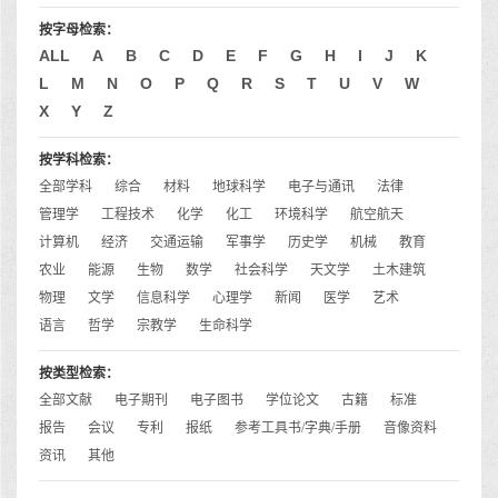
按字母检索：
ALL
A
B
C
D
E
F
G
H
I
J
K
L
M
N
O
P
Q
R
S
T
U
V
W
X
Y
Z
按学科检索：
全部学科
综合
材料
地球科学
电子与通讯
法律
管理学
工程技术
化学
化工
环境科学
航空航天
计算机
经济
交通运输
军事学
历史学
机械
教育
农业
能源
生物
数学
社会科学
天文学
土木建筑
物理
文学
信息科学
心理学
新闻
医学
艺术
语言
哲学
宗教学
生命科学
按类型检索：
全部文献
电子期刊
电子图书
学位论文
古籍
标准
报告
会议
专利
报纸
参考工具书/字典/手册
音像资料
资讯
其他