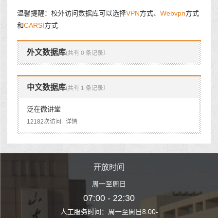
温馨提醒：校外访问数据库可以选择
VPN
方式、
Webvpn
方式
和
CARSI
方式
外文数据库
(共有 0 条记录）
中文数据库
(共有 1 条记录）
泛在微讲堂
12182次访问
详情
时间
开放时间
开
至周日
周一至周日
周一
 22:30
07:00 - 22:30
07:00
至周日8:00-
人工服务时间：周一至周日8:00-
人工服务时间：