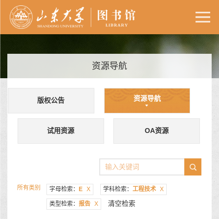
资源导航
资源导航
版权公告
试用资源
OA资源
所有类别
字母检索：
E
X
学科检索：
工程技术
X
清空检索
类型检索：
报告
X