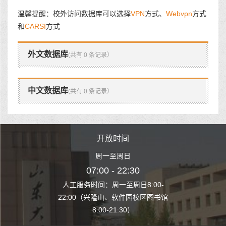
温馨提醒：校外访问数据库可以选择
VPN
方式、
Webvpn
方式
和
CARSI
方式
外文数据库
(共有 0 条记录）
中文数据库
(共有 0 条记录）
时间
开放时间
开
至周日
周一至周日
周一
 22:30
07:00 - 22:30
07:00
至周日8:00-
人工服务时间：周一至周日8:00-
人工服务时间：
、软件园校区图书馆
22:00（兴隆山、软件园校区图书馆
22:00（兴隆
1:30）
8:00-21:30）
8:00