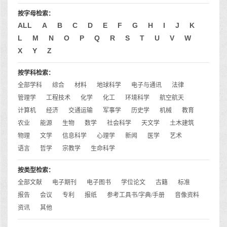
按字母检索：
ALL
A
B
C
D
E
F
G
H
I
J
K
L
M
N
O
P
Q
R
S
T
U
V
W
X
Y
Z
按学科检索：
全部学科
综合
材料
地球科学
电子与通讯
法律
管理学
工程技术
化学
化工
环境科学
航空航天
计算机
经济
交通运输
军事学
历史学
机械
教育
农业
能源
生物
数学
社会科学
天文学
土木建筑
物理
文学
信息科学
心理学
新闻
医学
艺术
语言
哲学
宗教学
生命科学
按类型检索：
全部文献
电子期刊
电子图书
学位论文
古籍
标准
报告
会议
专利
报纸
参考工具书/字典/手册
音像资料
资讯
其他