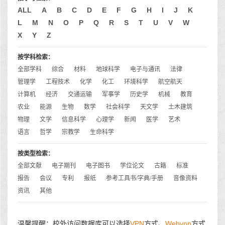
ALL
A
B
C
D
E
F
G
H
I
J
K
L
M
N
O
P
Q
R
S
T
U
V
W
X
Y
Z
按学科检索：
全部学科
综合
材料
地球科学
电子与通讯
法律
管理学
工程技术
化学
化工
环境科学
航空航天
计算机
经济
交通运输
军事学
历史学
机械
教育
农业
能源
生物
数学
社会科学
天文学
土木建筑
物理
文学
信息科学
心理学
新闻
医学
艺术
语言
哲学
宗教学
生命科学
按类型检索：
全部文献
电子期刊
电子图书
学位论文
古籍
标准
报告
会议
专利
报纸
参考工具书/字典/手册
音像资料
资讯
其他
温馨提醒：校外访问数据库可以选择
VPN
方式、
Webvpn
方式