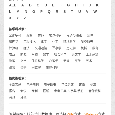
ALL
A
B
C
D
E
F
G
H
I
J
K
L
M
N
O
P
Q
R
S
T
U
V
W
X
Y
Z
按学科检索：
全部学科
综合
材料
地球科学
电子与通讯
法律
管理学
工程技术
化学
化工
环境科学
航空航天
计算机
经济
交通运输
军事学
历史学
机械
教育
农业
能源
生物
数学
社会科学
天文学
土木建筑
物理
文学
信息科学
心理学
新闻
医学
艺术
语言
哲学
宗教学
生命科学
按类型检索：
全部文献
电子期刊
电子图书
学位论文
古籍
标准
报告
会议
专利
报纸
参考工具书/字典/手册
音像资料
资讯
其他
温馨提醒：校外访问数据库可以选择
VPN
方式、
Webvpn
方式