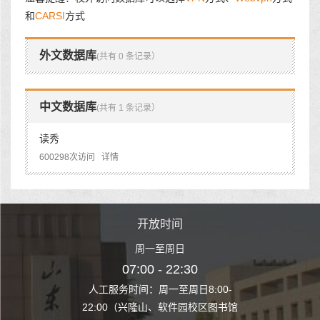
和
CARSI
方式
外文数据库
(共有 0 条记录）
中文数据库
(共有 1 条记录）
读秀
600298次访问
详情
时间
开放时间
开
至周日
周一至周日
周一
 22:30
07:00 - 22:30
07:00
至周日8:00-
人工服务时间：周一至周日8:00-
人工服务时间：
、软件园校区图书馆
22:00（兴隆山、软件园校区图书馆
22:00（兴隆