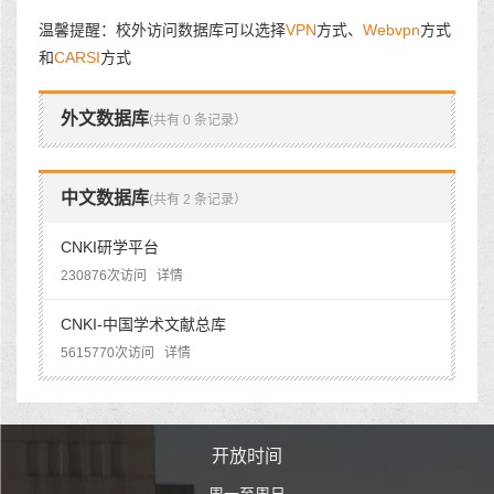
温馨提醒：校外访问数据库可以选择
VPN
方式、
Webvpn
方式
和
CARSI
方式
外文数据库
(共有 0 条记录）
中文数据库
(共有 2 条记录）
CNKI研学平台
230876次访问
详情
CNKI-中国学术文献总库
5615770次访问
详情
时间
开放时间
开
至周日
周一至周日
周一