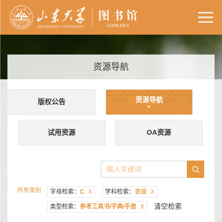
资源导航
资源导航
版权公告
试用资源
OA资源
所有类别
字母检索：
C
X
学科检索：
农业
X
清空检索
类型检索：
参考工具书/字典/手册
X