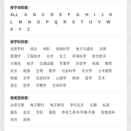
按字母检索：
ALL
A
B
C
D
E
F
G
H
I
J
K
L
M
N
O
P
Q
R
S
T
U
V
W
X
Y
Z
按学科检索：
全部学科
综合
材料
地球科学
电子与通讯
法律
管理学
工程技术
化学
化工
环境科学
航空航天
计算机
经济
交通运输
军事学
历史学
机械
教育
农业
能源
生物
数学
社会科学
天文学
土木建筑
物理
文学
信息科学
心理学
新闻
医学
艺术
语言
哲学
宗教学
生命科学
按类型检索：
全部文献
电子期刊
电子图书
学位论文
古籍
标准
报告
会议
专利
报纸
参考工具书/字典/手册
音像资料
资讯
其他