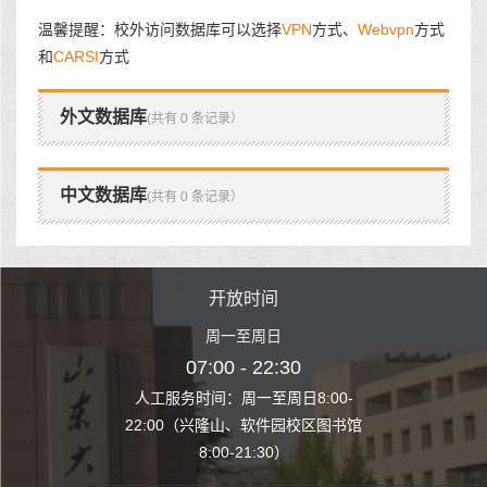
温馨提醒：校外访问数据库可以选择
VPN
方式、
Webvpn
方式
和
CARSI
方式
外文数据库
(共有 0 条记录）
中文数据库
(共有 0 条记录）
时间
开放时间
开
至周日
周一至周日
周一
 22:30
07:00 - 22:30
07:00
至周日8:00-
人工服务时间：周一至周日8:00-
人工服务时间：
、软件园校区图书馆
22:00（兴隆山、软件园校区图书馆
22:00（兴隆
1:30）
8:00-21:30）
8:00