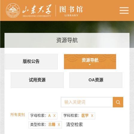
资源导航
资源导航
版权公告
试用资源
OA资源
所有类别
字母检索：
A
X
学科检索：
医学
X
清空检索
类型检索：
古籍
X